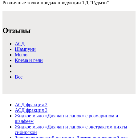
Розничные точки продаж продукции ТД "Гудмэн"
Подробнее >
Отзывы
АСД
Шампуни
Мыло
Крема и гели
Все
АСД фракция 2
АСД фракция 3
Жидкое мыло «Для лап и лапок» с розмарином и
шалфеем
Жидкое мыло «Для лап и лапок» с экстрактом пихты
сибирской
Зоогигиенический шампунь Доктор очищающий для