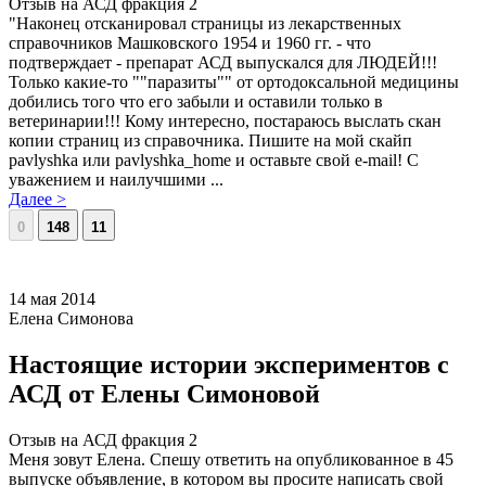
Отзыв на АСД фракция 2
"Наконец отсканировал страницы из лекарственных
справочников Машковского 1954 и 1960 гг. - что
подтверждает - препарат АСД выпускался для ЛЮДЕЙ!!!
Только какие-то ""паразиты"" от ортодоксальной медицины
добились того что его забыли и оставили только в
ветеринарии!!! Кому интересно, постараюсь выслать скан
копии страниц из справочника. Пишите на мой скайп
pavlyshka или pavlyshka_home и оставьте свой e-mail! С
уважением и наилучшими ...
Далее >
0
148
11
14 мая 2014
Елена Симонова
Настоящие истории экспериментов с
АСД от Елены Симоновой
Отзыв на АСД фракция 2
Меня зовут Елена. Спешу ответить на опубликованное в 45
выпуске объявление, в котором вы просите написать свой