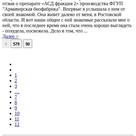
отзыв о препарате «АСД фракция 2» производства ФГУП
"Армавирская биофабрика". Впервые я услышала о нем от
своей знакомой. Она живет далеко от меня, в Ростовской
области. И вот наши общие с ней знакомые рассказали мне о
ней, что в последнее время она стала очень хорошо выглядеть
- похудела, посвежела. Дело в том, что ...
Далее >
0
579
90
1
2
3
…
7
8
9
10
11
12