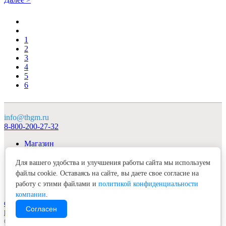
1
2
3
4
5
6
info@thgm.ru
8-800-200-27-32
Магазин
О компании
Продукция
Для вашего удобства и улучшения работы сайта мы используем
Клуб «Гудмэн»
файлы cookie. Оставаясь на сайте, вы даете свое согласие на
Контакты
работу с этими файлами и
политикой конфиденциальности
компании
.
Специальная оценка условий труда
Согласен
Положение о конфиденциальности и защите персональных данных
© Торговый дом «Гудмэн» 2011-2026