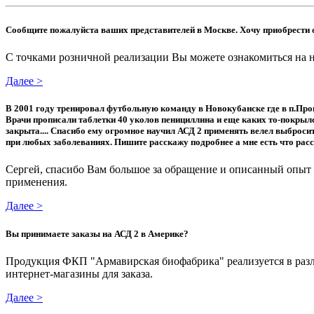
Сообщите пожалуйста ваших представителей в Москве. Хочу приобрести о
С точками розничной реализации Вы можете ознакомиться на н
Далее >
В 2001 году тренировал футбольную команду в Новокубанске где в п.Прог
Врачи прописали таблетки 40 уколов пенициллина и еще каких то-покрылс
закрыта.... Спасибо ему огромное научил АСД 2 применять велел выбросит
при любых заболеваниях. Пишите расскажу подробнее а мне есть что расск
Сергей, спасибо Вам большое за обращение и описанный опы
применения.
Далее >
Вы принимаете заказы на АСД 2 в Америке?
Продукция ФКП "Армавирская биофабрика" реализуется в разл
интернет-магазины для заказа.
Далее >