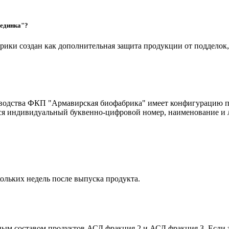
рединка"?
ки создан как дополнительная защита продукции от подделок, 
одства ФКП "Армавирская биофабрика" имеет конфигурацию пря
тся индивидуальный буквенно-цифровой номер, наименование и
кольких недель после выпуска продукта.
ным составом продуктов АСД фракция 2 и АСД фракция 3. Если з