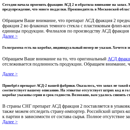
Сегодня начала прменять фракцию АСД 2 и обратила внимание на запах. 
предупреждение, что много подделки. Производитель в Московской област
Обращаем Ваше внимание, что препарат АСД фракция 2 предн
фракция 2 во флаконах темного стекла с пластиковым флип-к
единицы продукции. Филиалов по производству АСД фракция 2 
Далее >
Голограмма есть на коробке, индивидуальный номер не указан. Хочется з
Обращаем Ваше внимание на то, что оригинальный
АСД фракц
отслеживается подлинность продукции. Обращаем внимание, ч
Далее >
Приобрёл препарат АСД-2 вашей фабрики. Оказалось, что запах не такой н
соответствует вашему описанию. На этикетке отсутствует штрих код и 
коробке указаны серия и срок годности. Возможно, вам удалось снизить 
В страны СНГ препарат АСД фракция 2 поставляется в упаковк
также можем отследить страну-импортер. Российский штрих-код
к партии в зависимости от состава сырья. Полное отсутствие зап
Далее >