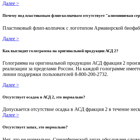
Далее >
Почему под пластиковым флип-колпачком отсутствует "алюминиевая се
Пластиковый флип-колпачок с логотипом Армавирской биофабри
Далее >
Как выглядит голограмма на оригинальной продукции АСД 2?
Голограмма на оригинальной продукции АСД фракция 2 произв
реализации за пределами России. На каждой голограмме имее
линии поддержки пользователей 8-800-200-2732.
Далее >
Отсутствует осадок в АСД 2, это нормально?
Допускается отсутствие осадка в АСД фракция 2 в течение нес
Далее >
Отсутствует запах, это нормально?
Нет, это не нормально. Специфический запах обусловлен слож