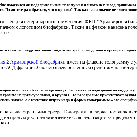
Мне показался он подозрительным потому как я много лет назад принимала
и. Помогите разобраться, что я купила? Так как на колпачке нет логотипо
азначен для ветеринарного применения. ФКП "Армавирская биф
олпачком с логотипом биофабрики. Также на флакон нанесена го
не ...
нать если это подделка значит ли,что употребление данного препарата прин
ия 2 Армавирской биофабрики
имеет на флаконе голограмму с 
то АСД фракция 2 является лекарственным средством для ветер
еприятный, как об этом везде пишут. Это вызвало подозрение на подделку.
голограмма не прямоугольная, а круглая. На голограмме присутствует бу
степень запаха, а отсутствие штрих кода и форма голограммы – это специф
е на языке страны-импортера. Голограмма в случае поставок в 
 на продукцию предназначенную для реализации за пределами Рос
аха ...