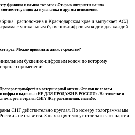
 эту фракцию и помню тот запах.Открыв интернет я нашла
в соответствующих да и упаковка в другом исполнении.
абрика" расположена в Краснодарском крае и выпускает АСД
лограмма с уникальным буквенно-цифровым кодом для каждой
есет вред. Можно принимать данное средство?
уникальным буквенно-цифровым кодом по которому
инарного применения.
 Препарат приобретён в ветеринарной аптеке. Флакон не совсем
квы и цифры и надпись: «НЕ ДЛЯ ПРОДАЖИ В РОССИИ». На этикетке и
ика импорта в страны СНГ? Жду разъяснения, спасибо.
страны СНГ действительно круглая. По номеру голограммы мы
сии - не ставится. Запах и цвет могут отличаться от партии