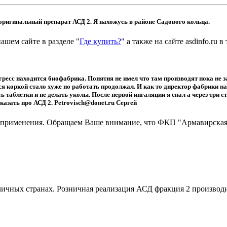
ригинальный препарат АСД 2. Я нахожусь в районе Садового кольца.
ашем сайте в разделе "
Где купить?
" а также на сайте asdinfo.ru в
ресс находится биофабрика. Понятия не имел что там производят пока не з
я коркой стало хуже но работать продолжал. И как то директор фабрики на
ь таблетки и не делать уколы. После первой ингаляции я спал а через три 
азать про АСД 2. Petrovisch@donet.ru Сергей
т применения. Обращаем Ваше внимание, что ФКП "Армавирская
ичных странах. Розничная реализация АСД фракция 2 производит