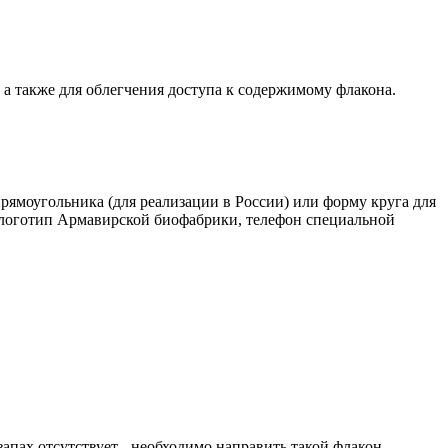
а также для облегчения доступа к содержимому флакона.
моугольника (для реализации в России) или форму круга для
 логотип Армавирской биофабрики, телефон специальной
апах отсутствует - необходимо направить такой флакон