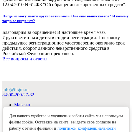
12.04.2010 N 61-ФЗ "Об обращении лекарственных средств".
Нигде не могу найти ируксоветин мазь. Она еще выпускается? И почему
тогда ее нигде нет?
Благодарим за обращение! В настоящее время мазь
Ируксоветин находится в стадии регистрации. Поскольку
предыдущее регистрационное удостоверение окончило срок
действия, оборот данного лекарственного средства в
Российской Федерации прекращен.
Все вопросы и ответы
info@thgm.ru
8-800-200-27-32
Магазин
О компании
Продукция
Для вашего удобства и улучшения работы сайта мы используем
Клуб «Гудмэн»
файлы cookie. Оставаясь на сайте, вы даете свое согласие на
Контакты
работу с этими файлами и
политикой конфиденциальности