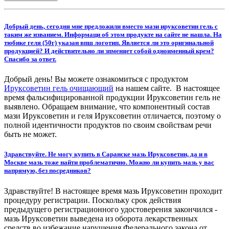
Добрый день, сегодня мне предложили вместо мази ируксоветин гель с
таким же нзванием. Информаци об этом продукте на сайте не нашла. На
тюбике геля (50г) указан впш логотип. Является ли это оригинальной
продукцией? И действительно ли зпменяет собой одноименный крем?
Спасибо за ответ.
Добрый день! Вы можете ознакомиться с продуктом
Ируксоветин гель очищающий
на нашем сайте. В настоящее
время фальсифицированной продукции Ируксоветин гель не
выявлено. Обращаем внимание, что компонентный состав
мази Ируксоветин и геля Ируксоветин отличается, поэтому о
полной идентичности продуктов по своим свойствам речи
быть не может.
Здравствуйте. Не могу купить в Саранске мазь Ируксоветин, да и в
Москве мазь тоже найти проблематично. Можно ли купить мазь у вас
напрямую, без посредников?
Здравствуйте! В настоящее время мазь Ируксоветин проходит
процедуру регистрации. Поскольку срок действия
предыдущего регистрационного удостоверения закончился -
мазь Ируксоветин выведена из оборота лекарственных
средств во избежание нарушения Федерального закона от