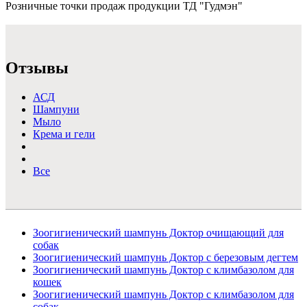
Розничные точки продаж продукции ТД "Гудмэн"
Подробнее >
Отзывы
АСД
Шампуни
Мыло
Крема и гели
Все
Зоогигиенический шампунь Доктор очищающий для
собак
Зоогигиенический шампунь Доктор с березовым дегтем
Зоогигиенический шампунь Доктор с климбазолом для
кошек
Зоогигиенический шампунь Доктор с климбазолом для
собак