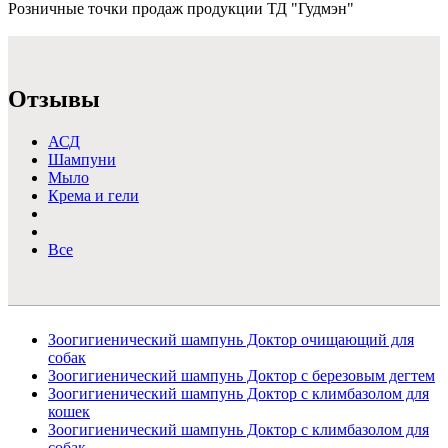
Розничные точки продаж продукции ТД "Гудмэн"
Подробнее >
Отзывы
АСД
Шампуни
Мыло
Крема и гели
Все
Зоогигиенический шампунь Доктор очищающий для
собак
Зоогигиенический шампунь Доктор с березовым дегтем
Зоогигиенический шампунь Доктор с климбазолом для
кошек
Зоогигиенический шампунь Доктор с климбазолом для
собак