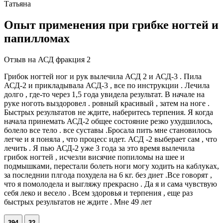
Татьяна
Опыт применения при грибке ногтей и
папилломах
Отзыв на АСД фракция 2
Грибок ногтей ног и рук вылечила АСД 2 и АСД-3 . Пила
АСД-2 и прикладывала АСД-3 , все по инструкции . Лечила
долго , где-то через 1,5 года увидела результат. В начале на
руке ноготь выздоровел . ровный красивый , затем на ноге .
Быстрых результатов не ждите, наберитесь терпения. Я когда
начала принемать АСД-2 общее состояние резко ухудшилось,
болело все тело . все суставы .Бросала пить мне становилось
легче и я поняла , что процесс идет. АСД -2 выберает сам , что
лечить . Я пью АСД-2 уже 3 года за это время вылечила
грибок ногтей , исчезли висячие попиломы на шее и
подмышками, перестали болеть ноги могу ходить на каблуках,
за последнии плгода похудела на 6 кг. без диет .Все говорят ,
что я помолодела и выгляжу прекрасно . Да я и сама чувствую
себя леко и весело . Всем здоровья и терпения , еще раз
быстрых результатов не ждите . Мне 49 лет
394
32