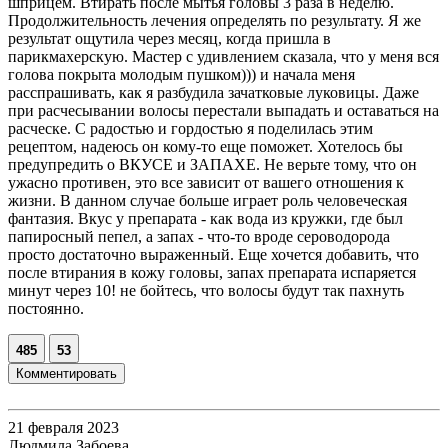
шприцем. Втирать после мытья головы 3 раза в неделю.
Продолжительность лечения определять по результату. Я же
результат ощутила через месяц, когда пришла в
парикмахерскую. Мастер с удивлением сказала, что у меня вся
голова покрыта молодым пушком))) и начала меня
расспрашивать, как я разбудила зачатковые луковицы. Даже
при расчесывании волосы перестали выпадать и оставаться на
расческе. С радостью и гордостью я поделилась этим
рецептом, надеюсь он кому-то еще поможет. Хотелось бы
предупредить о ВКУСЕ и ЗАПАХЕ. Не верьте тому, что он
ужасно противен, это все зависит от вашего отношения к
жизни. В данном случае больше играет роль человеческая
фантазия. Вкус у препарата - как вода из кружки, где был
папиросный пепел, а запах - что-то вроде сероводорода
просто достаточно выраженный. Еще хочется добавить, что
после втирания в кожу головы, запах препарата испаряется
минут через 10! не бойтесь, что волосы будут так пахнуть
постоянно.
485
53
Комментировать
21 февраля 2023
Людмила Забоева