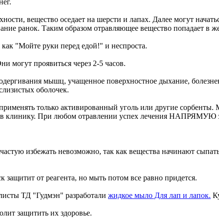
нег.
ости, вещество оседает на шерсти и лапах. Далее могут начать
вание ранок. Таким образом отравляющее вещество попадает в ж
 как "Мойте руки перед едой!" и неспроста.
и могут проявиться через 2-5 часов.
подергивания мышц, учащенное поверхностное дыхание, болезнен
слизистых оболочек.
рименять только активированный уголь или другие сорбенты. Мо
а в клинику. При любом отравлении успех лечения НАПРЯМУЮ за
ачастую избежать невозможно, так как вещества начинают сыпать
к защитит от реагента, но мыть потом все равно придется.
листы ТД "Гудмэн" разработали
жидкое мыло Для лап и лапок.
Ку
олит защитить их здоровье.