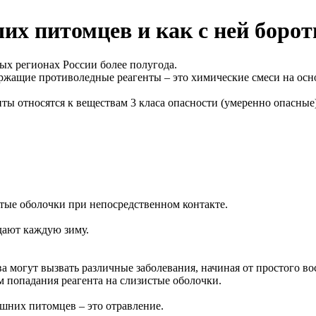
их питомцев и как с ней борот
орых регионах России более полугода.
ржащие противоледные реагенты – это химические смеси на осно
нты относятся к веществам 3 класа опасности (умеренно опасны
тые оболочки при непосредственном контакте.
дают каждую зиму.
а могут вызвать различные заболевания, начиная от простого во
 попадания реагента на слизистые оболочки.
шних питомцев – это отравление.