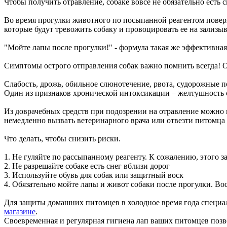
Чтобы получить отравление, собаке вовсе не обязательно есть с
Во время прогулки животного по посыпанной реагентом поверхн
которые будут тревожить собаку и провоцировать ее на зализы
"Мойте лапы после прогулки!" - формула такая же эффективная
Симптомы острого отправления собак важно помнить всегда! Он
Слабость, дрожь, обильное слюнотечение, рвота, судорожные 
Один из признаков хронической интоксикации – желтушность 
Из доврачебных средств при подозрении на отравление можно п
немедленно вызвать ветеринарного врача или отвезти питомц
Что делать, чтобы снизить риски.
1. Не гуляйте по рассыпанному реагенту. К сожалению, этого з
2. Не разрешайте собаке есть снег вблизи дорог
3. Используйте обувь для собак или защитный воск
4. Обязательно мойте лапы и живот собаки после прогулки. Вос
Для защиты домашних питомцев в холодное время года специа
магазине
.
Своевременная и регулярная гигиена лап ваших питомцев позв