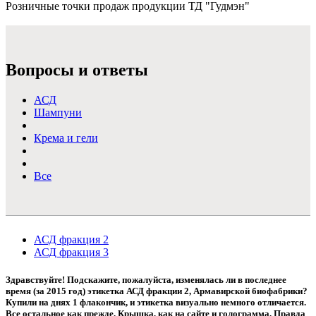
Розничные точки продаж продукции ТД "Гудмэн"
Подробнее >
Вопросы и ответы
АСД
Шампуни
Крема и гели
Все
АСД фракция 2
АСД фракция 3
Здравствуйте! Подскажите, пожалуйста, изменялась ли в последнее
время (за 2015 год) этикетка АСД фракции 2, Армавирской биофабрики?
Купили на днях 1 флакончик, и этикетка визуально немного отличается.
Все остальное как прежде. Крышка, как на сайте и голограмма. Правда