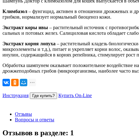
Шампунь Доктор c климбазолом для кошек выпускается в объе
Климбазол
– фунгицид, активен в отношении дрожжевых и дрож
грибков, нормализует нормальный биоценоз кожи.
Экстракт коры ивы
– растительный источник с противогрибк
сальных и потовых желез. Салициловая кислота обладает слаб
Экстракт корня лопуха
– растительный кладезь биологически
микроэлементы и т.д.), питает и укрепляет корни волос, оказ
инулин, содержащийся в корнях репейника, стимулирует рост
Обработка шампунем оказывает положительное воздействие на
дрожжеподобных грибов (микроорганизмы, наиболее часто вы
Инструкция
Купить On-Line
Где купить?
Отзывы
Вопросы и ответы
Отзывов в разделе:
1