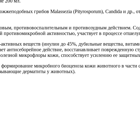
ме 200 мл.
жеподобных грибов Malassezia (Pityrosporum), Candida и др., 
овым, противовоспалительным и противозудным действием. Сод
ой противомикробной активностью, участвует в процессе отшелу
-активных веществ (инулин до 45%, дубильные вещества, витами
ывает антисеборейное действие, восстанавливает поврежденную с
 полезной микрофлоры кожи, способствует усилению ее защитн
 формирование микробного биоценоза кожи животного в части 
зывающие дерматиты у животных).