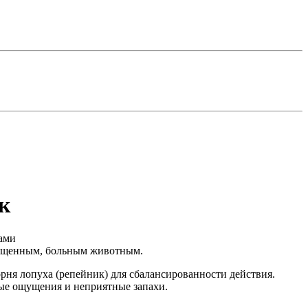
к
ами
тощенным, больным животным.
рня лопуха (репейник) для сбалансированности действия.
ые ощущения и неприятные запахи.