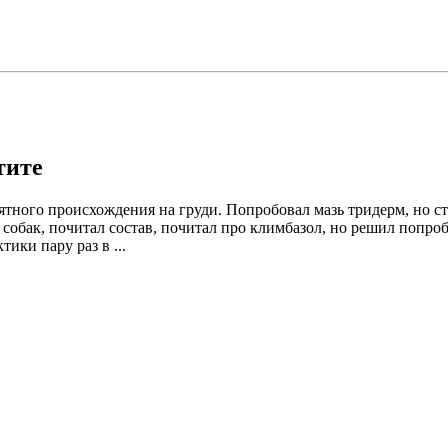
тите
ого происхождения на груди. Попробовал мазь тридерм, но стало
собак, почитал состав, почитал про климбазол, но решил попроб
ики пару раз в ...