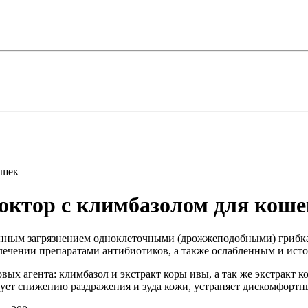
ошек
октор с климбазолом для коше
шенным загрязнением одноклеточными (дрожжеподобными) грибк
лечении препаратами антибиотиков, а также ослабленным и ис
 агента: климбазол и экстракт коры ивы, а так же экстракт ко
ует снижению раздражения и зуда кожи, устраняет дискомфортн